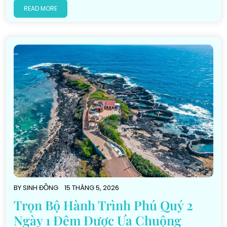
READ MORE
BY
SINH ĐỒNG
15 THÁNG 5, 2026
Trọn Bộ Hành Trình Phú Quý 2
Ngày 1 Đêm Được Ưa Chuộng