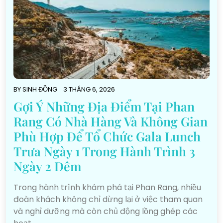
BY
SINH ĐỒNG
3 THÁNG 6, 2026
Gợi Ý Những Địa Điểm Tại Phan
Rang Có Nhà Hàng Và Không Gian
Phù Hợp Để Tổ Chức Gala Lunch
Trưa Ngày 1 Trong Hành Trình 3
Ngày 2 Đêm
Trong hành trình khám phá tại Phan Rang, nhiều
đoàn khách không chỉ dừng lại ở việc tham quan
và nghỉ dưỡng mà còn chủ động lồng ghép các