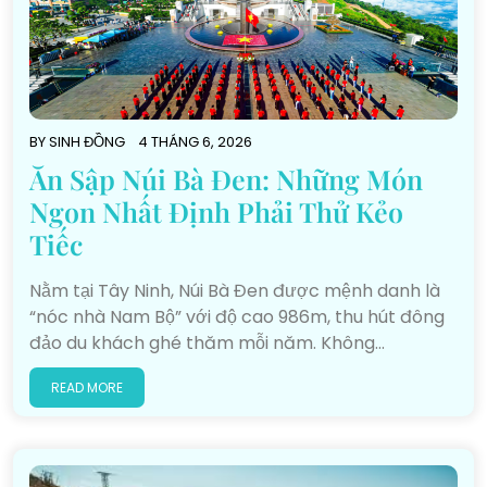
BY
SINH ĐỒNG
4 THÁNG 6, 2026
Ăn Sập Núi Bà Đen: Những Món
Ngon Nhất Định Phải Thử Kẻo
Tiếc
Nằm tại Tây Ninh, Núi Bà Đen được mệnh danh là
“nóc nhà Nam Bộ” với độ cao 986m, thu hút đông
đảo du khách ghé thăm mỗi năm. Không…
READ MORE