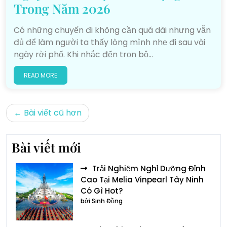
Trong Năm 2026
Có những chuyến đi không cần quá dài nhưng vẫn
đủ để làm người ta thấy lòng mình nhẹ đi sau vài
ngày rời phố. Khi nhắc đến trọn bộ…
READ MORE
Điều
Bài viết cũ hơn
hướng
bài
Bài viết mới
viết
Trải Nghiệm Nghỉ Dưỡng Đỉnh
Cao Tại Melia Vinpearl Tây Ninh
Có Gì Hot?
bởi Sinh Đồng