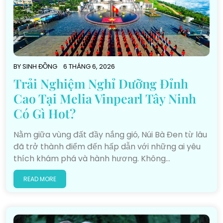
BY
SINH ĐỒNG
6 THÁNG 6, 2026
Trải Nghiệm Nghỉ Dưỡng Đỉnh
Cao Tại Melia Vinpearl Tây Ninh
Có Gì Hot?
Nằm giữa vùng đất đầy nắng gió, Núi Bà Đen từ lâu
đã trở thành điểm đến hấp dẫn với những ai yêu
thích khám phá và hành hương. Không…
READ MORE