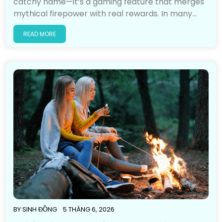
catchy name—it’s a gaming feature that merges
mythical firepower with real rewards. In many…
READ MORE
BY
SINH ĐỒNG
5 THÁNG 6, 2026