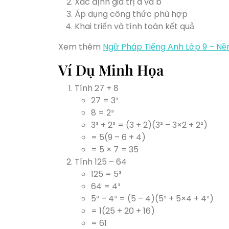
Xác định giá trị a và b
Áp dụng công thức phù hợp
Khai triển và tính toán kết quả
Xem thêm
Ngữ Pháp Tiếng Anh Lớp 9 – N
Ví Dụ Minh Họa
Tính 27 + 8
27 = 3³
8 = 2³
3³ + 2³ = (3 + 2)(3² – 3×2 + 2²)
= 5(9 – 6 + 4)
= 5 × 7 = 35
Tính 125 – 64
125 = 5³
64 = 4³
5³ – 4³ = (5 – 4)(5² + 5×4 + 4²)
= 1(25 + 20 + 16)
= 61