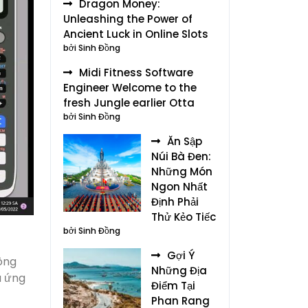
Dragon Money:
Unleashing the Power of
Ancient Luck in Online Slots
bởi Sinh Đồng
Midi Fitness Software
Engineer Welcome to the
fresh Jungle earlier Otta
bởi Sinh Đồng
Ăn Sập
Núi Bà Đen:
Những Món
Ngon Nhất
Định Phải
Thử Kẻo Tiếc
bởi Sinh Đồng
Gợi Ý
công
Những Địa
à ứng
Điểm Tại
Phan Rang