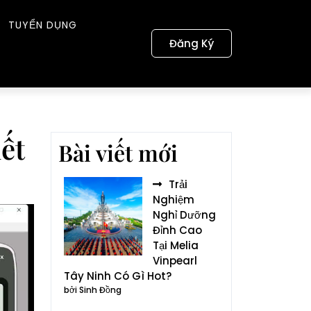
TUYỂN DỤNG
Đăng Ký
ết
Bài viết mới
Trải
Nghiệm
Nghỉ Dưỡng
Đỉnh Cao
Tại Melia
Vinpearl
Tây Ninh Có Gì Hot?
bởi Sinh Đồng