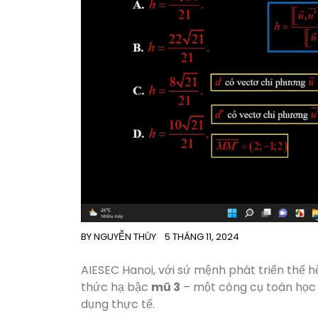
BY
NGUYỄN THÚY
5 THÁNG 11, 2024
AIESEC Hanoi, với sứ mệnh phát triển thế h
thức hạ bậc
mũ 3
– một công cụ toán học q
dụng thực tế.