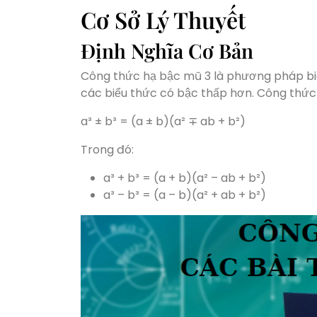
Cơ Sở Lý Thuyết
Định Nghĩa Cơ Bản
Công thức hạ bậc mũ 3 là phương pháp biế
các biểu thức có bậc thấp hơn. Công thức
a³ ± b³ = (a ± b)(a² ∓ ab + b²)
Trong đó:
a³ + b³ = (a + b)(a² – ab + b²)
a³ – b³ = (a – b)(a² + ab + b²)