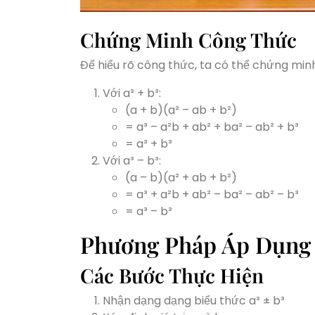
Chứng Minh Công Thức
Để hiểu rõ công thức, ta có thể chứng minh
Với a³ + b³:
(a + b)(a² – ab + b²)
= a³ – a²b + ab² + ba² – ab² + b³
= a³ + b³
Với a³ – b³:
(a – b)(a² + ab + b²)
= a³ + a²b + ab² – ba² – ab² – b³
= a³ – b³
Phương Pháp Áp Dụng
Các Bước Thực Hiện
Nhận dạng dạng biểu thức a³ ± b³