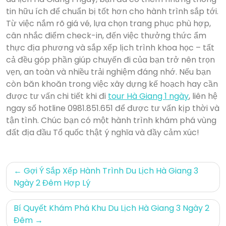
tin hữu ích để chuẩn bị tốt hơn cho hành trình sắp tới.
Từ việc nắm rõ giá vé, lựa chọn trang phục phù hợp,
cân nhắc điểm check-in, đến việc thưởng thức ẩm
thực địa phương và sắp xếp lịch trình khoa học – tất
cả đều góp phần giúp chuyến đi của bạn trở nên trọn
vẹn, an toàn và nhiều trải nghiệm đáng nhớ. Nếu bạn
còn băn khoăn trong việc xây dựng kế hoạch hay cần
được tư vấn chi tiết khi đi
tour Hà Giang 1 ngày
, liên hệ
ngay số hotline 0981.851.651 để được tư vấn kịp thời và
tận tình. Chúc bạn có một hành trình khám phá vùng
đất địa đầu Tổ quốc thật ý nghĩa và đầy cảm xúc!
Điều
Gợi Ý Sắp Xếp Hành Trình Du Lịch Hà Giang 3
hướng
Ngày 2 Đêm Hợp Lý
bài
Bí Quyết Khám Phá Khu Du Lịch Hà Giang 3 Ngày 2
viết
Đêm