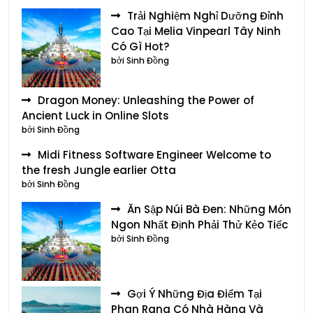
Trải Nghiệm Nghỉ Dưỡng Đỉnh
Cao Tại Melia Vinpearl Tây Ninh
Có Gì Hot?
bởi Sinh Đồng
Dragon Money: Unleashing the Power of
Ancient Luck in Online Slots
bởi Sinh Đồng
Midi Fitness Software Engineer Welcome to
the fresh Jungle earlier Otta
bởi Sinh Đồng
Ăn Sập Núi Bà Đen: Những Món
Ngon Nhất Định Phải Thử Kẻo Tiếc
bởi Sinh Đồng
Gợi Ý Những Địa Điểm Tại
Phan Rang Có Nhà Hàng Và