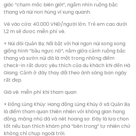
giác “chạm mốc biên giới”, ngắm nhìn ruộng bậc
thang và núi non hùng vĩ xung quanh.
Vé vào cửa: 40.000 VNĐ/người lớn. Trẻ em cao dưới
1,2 m sẽ được miễn phí vé.
+ Núi đôi Quản Bạ: Nổi bật với hai ngọn núi song song
giống hình “bầu ngực nữ”, nằm giữa cảnh ruộng bậc
thang và sườn núi đá là một trong những điểm
check-in rất được yêu thích của du khách khi đến Hà
Giang. Cảnh ở đây thay đổi theo ánh sáng ban ngày
rất đẹp.
Giá vé: miễn phí khi tham quan
+ Động Lùng Khúy: Hang động Lùng Khúy ở xã Quản Bạ
là điểm tham quan thiên nhiên với không gian hang
động, măng nhũ đá và nét hoang sơ. Đây là lựa chọn
tốt nếu bạn thích khám phá “bên trong” tự nhiên chứ
không chỉ chụp ngoài trời.