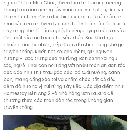
người Thái ở Mộc Châu, được làm từ loại nếp nương
trồng trên các nương rẫy vùng cao với hạt to, dẻo và
thơm tự nhiên. Điểm đặc biệt của xôi ngũ sắc nằm ở
màu sắc rực rỡ được tạo nên hoàn toàn từ các loại lá
cây rừng như lá cẩm, nghệ, lá riềng,… giúp món xôi vừa
đẹp mắt vừa an toàn cho sức khỏe. Sau khi được
nhuộm màu tự nhiên, nếp được đồ chín trong chõ gỗ
truyền thống, khiến hạt xôi dẻo mềm, giữ nguyên
hương vị đặc trưng của núi rừng. Bên cạnh xôi ngũ
sắc, người Thái còn nổi tiếng với nhiều món ăn dân tộc
độc đáo như thịt trâu gác bếp, cá suối nướng, canh
bon, măng đắng xào tỏi và chẩm chéo, tất cả đều
đậm đà hương vị núi rừng Tây Bắc. Các địa điểm như
Homestay Bản Áng 2 và Nhà hàng Sơn La Xưa để
thưởng thức các món dân tộc trong không gian
truyền thống.