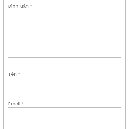
Bình luận
*
Tên
*
Email
*