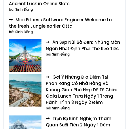
Ancient Luck in Online Slots
bởi Sinh Đồng
Midi Fitness Software Engineer Welcome to
the fresh Jungle earlier Otta
bởi Sinh Đồng
Ăn Sập Núi Bà Đen: Những Món
Ngon Nhất Định Phải Thử Kẻo Tiếc
bởi Sinh Đồng
Gợi Ý Những Địa Điểm Tại
Phan Rang Có Nhà Hàng Và
Không Gian Phù Hợp Để Tổ Chức
Gala Lunch Trưa Ngày 1 Trong
Hành Trình 3 Ngày 2 Đêm
bởi Sinh Đồng
Trọn Bộ Kinh Nghiệm Tham
Quan Suối Tiên 2 Ngày 1 Đêm