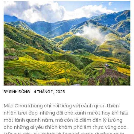
BY
SINH ĐỒNG
4 THÁNG 11, 2025
Mộc Châu không chỉ nổi tiếng với cảnh quan thiên
nhiên tươi đẹp, những đồi chè xanh mướt hay khí hậu
mát lành quanh năm, mà còn là điểm đến lý tưởng
cho những ai yêu thích khám phá ẩm thực vùng cao.