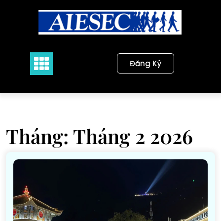
Skip
to
content
Đăng Ký
Tháng:
Tháng 2 2026