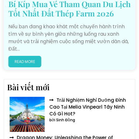
Bí Kíp Mua Vé Tham Quan Du Lịch
Tốt Nhất Đất Thép Farm 2026
Nếu bạn đang khao khát một chuyến hành trình
tìm về sự bình yên giữa những luống rau xanh
mướt và trải nghiệm cuộc sống miệt vườn dân dã,
Đất…
READ MORE
Bài viết mới
Trải Nghiệm Nghỉ Dưỡng Đỉnh
Cao Tại Melia Vinpearl Tây Ninh
Có Gì Hot?
bởi Sinh Đồng
Dragon Money: Unleashing the Power of